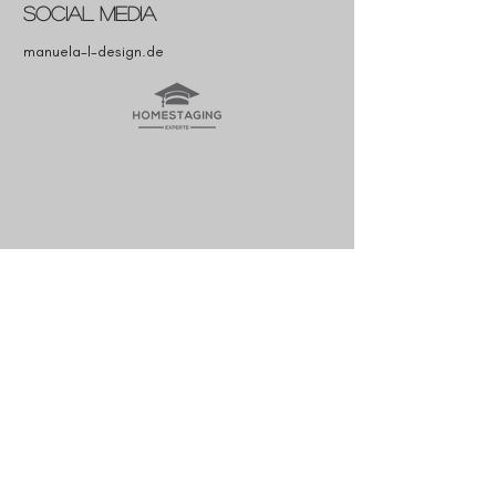
Social Media
manuela-l-design.de
Anfragen
Bei Anfragen, Fragen oder Empfehlungen
rufen Sie bitte an:
+49 (0) 152 340 43477
E-Mail:
mail@manuela-l-design.de
Facebook
Instagram