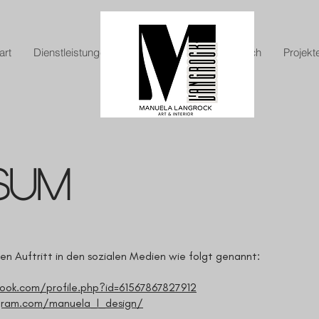
art
Dienstleistungen
Testimonials
Über mich
Projekt
sum
den Auftritt in den sozialen Medien wie folgt genannt:
ok.com/profile.php?id=61567867827912
gram.com/manuela_l_design/