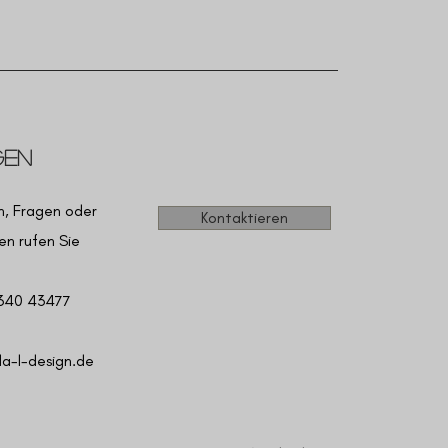
gen
n, Fragen oder
Kontaktieren
n rufen Sie
 340 43477
a-l-design.de