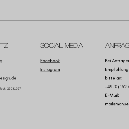
itz
Social Media
Anfra
g
Facebook
Bei Anfrage
Instagram
Empfehlunge
esign.de
bitte an:
+49 (0) 152
E-Mail:
mail@manuel